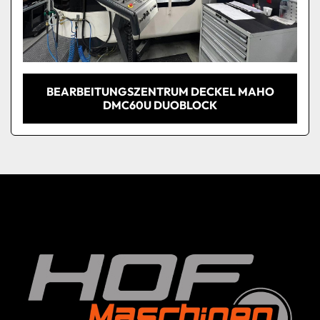
BEARBEITUNGSZENTRUM DECKEL MAHO
DMC60U DUOBLOCK