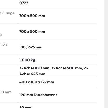
0722
h (Länge
700 x 500 mm
700 x 500 mm
ng
h bis
180 / 625 mm
1.000 kg
X-Achse 820 mm, Y-Achse 500 mm, Z-
Achse 445 mm
400 x 100 x 127 mm
 (20 mm
190 mm Durchmesser
60 mm