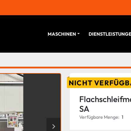
MASCHINEN
DIENSTLEISTUNG
NICHT VERFÜGB
Flachschleifm
SA
Verfügbare Menge:
1