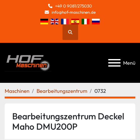
+49 0 9081/275030
info@hof-maschinen.de
Suche
Menü
Maschinen
Bearbeitungszentrum
0732
Bearbeitungszentrum Deckel
Maho DMU200P