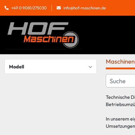
info@hof-maschinen.de
+49 0 9081/275030
Maschinen
Modell
Technische Di
Betriebsumzü
In unserem ei
Umsetzungen 