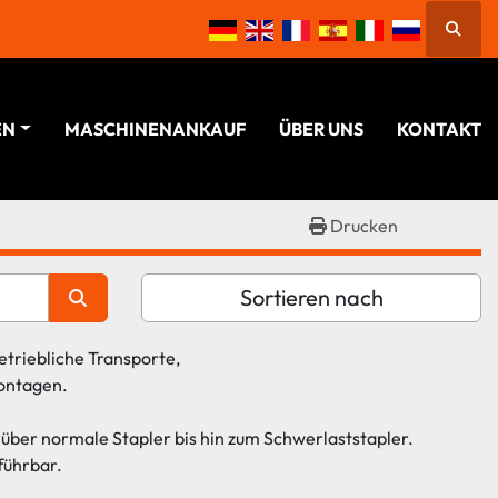
Suche
EN
MASCHINENANKAUF
ÜBER UNS
KONTAKT
Drucken
Sortieren nach
triebliche Transporte, 
ontagen.
über normale Stapler bis hin zum Schwerlaststapler. 
führbar.